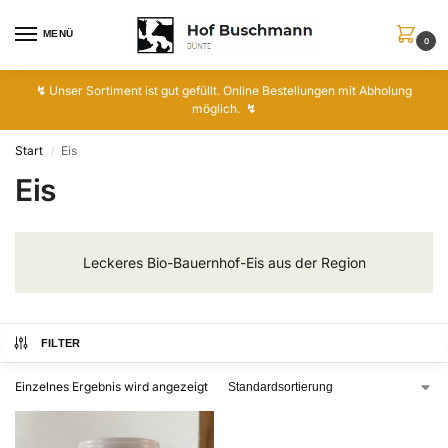
MENÜ
0
↯
Unser Sortiment ist gut gefüllt. Online Bestellungen mit Abholung
möglich.
↯
Start
Eis
/
Eis
Leckeres Bio-Bauernhof-Eis aus der Region
FILTER
Einzelnes Ergebnis wird angezeigt