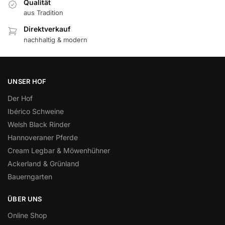
Qualität
aus Tradition
Direktverkauf
nachhaltig & modern
UNSER HOF
Der Hof
Ibérico Schweine
Welsh Black Rinder
Hannoveraner Pferde
Cream Legbar & Möwenhühner
Ackerland & Grünland
Bauerngarten
ÜBER UNS
Online Shop