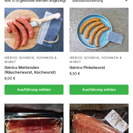
Alle 10 Ergebnisse werden angezeigt
IBÉRICO SCHWEIN
,
SCHINKEN &
IBÉRICO SCHWEIN
,
SCHINKEN &
WURST
WURST
Ibérico Mettenden
Ibérico Pinkelwurst
(Räucherwurst, Kochwurst)
8,50
€
8,00
€
Ausführung wählen
Ausführung wählen