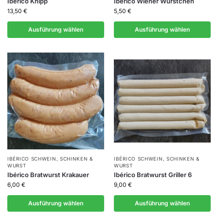
Ibérico Knipp
Ibérico Wiener Würstchen
13,50
€
5,50
€
Ausführung wählen
Ausführung wählen
IBÉRICO SCHWEIN
,
SCHINKEN &
IBÉRICO SCHWEIN
,
SCHINKEN &
WURST
WURST
Ibérico Bratwurst Krakauer
Ibérico Bratwurst Griller 6
6,00
€
9,00
€
Ausführung wählen
Ausführung wählen