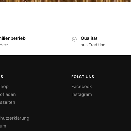
ilienbetrieb
Qualität
 Herz
aus Tradition
NS
FOLGT UNS
Shop
Facebook
ofladen
Instagram
szeiten
hutzerklärung
sum