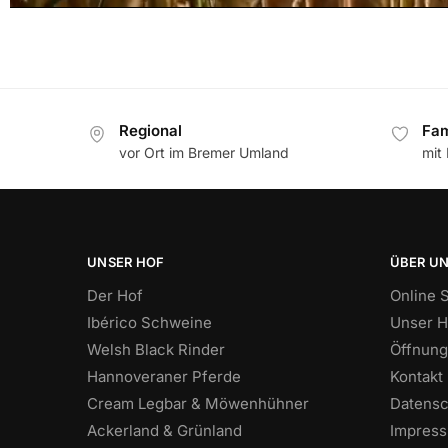
Regional
Fam
vor Ort im Bremer Umland
mit
UNSER HOF
ÜBER U
Der Hof
Online 
Ibérico Schweine
Unser H
Welsh Black Rinder
Öffnung
Hannoveraner Pferde
Kontakt
Cream Legbar & Möwenhühner
Datensc
Ackerland & Grünland
Impres