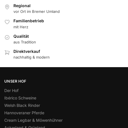
Regional
vor Ort im Bremer Umland
Familienbetrieb
mit Herz
Qualität
aus Tradition
Direktverkauf
nachhaltig & modern
UNSER HOF
Der Hof
Ibérico Schweine
Welsh Black Rinder
Hannoveraner Pferde
Cream Legbar & Möwenhühner
Ackerland & Grünland