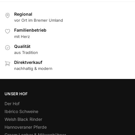
Regional
vor Ort im Bremer Umland
Familienbetrieb
mit Herz
Qualität
aus Tradition
Direktverkauf
nachhaltig & modern
UNSER HOF
Der Hof
Ibérico Schweine
Welsh Black Rinder
Hannoveraner Pferde
Cream Legbar & Möwenhühner