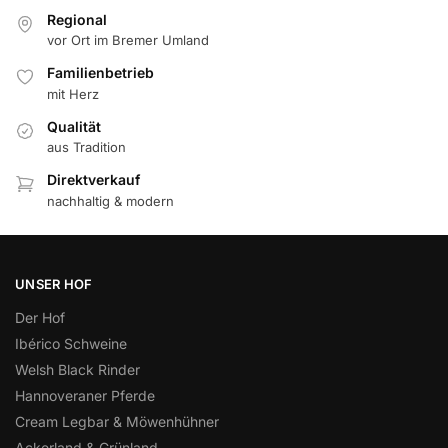
Regional
vor Ort im Bremer Umland
Familienbetrieb
mit Herz
Qualität
aus Tradition
Direktverkauf
nachhaltig & modern
UNSER HOF
Der Hof
Ibérico Schweine
Welsh Black Rinder
Hannoveraner Pferde
Cream Legbar & Möwenhühner
Ackerland & Grünland