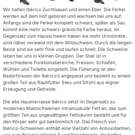
Wir halten Ibérico Zuchtsauen und einen Eber. Die Ferkel
werden auf dem Hof geboren und wachsen bei uns auf.
Anfangs sind die Ferkel komplett schwarz, später als Sau
kommt eine mehr schwarz-gräuliche Farbe heraus. Im
Gegensatz zum Hausschwein haben sie mehr Urinstinkte,
sind näher verwand mit dem Wildschwein. Durch die langen
Beine sind sie sehr flink und laufen schnell. Die Schweine
leben bei uns in kleinen Gruppen. Der Stall ist in
verschiedene Funktionsbereiche, Fressen, Schlafen,
Wühlen und Toilette eingeteilt. Die Fütterung ist den
Bedürfnissen der Ibérico’s angepasst und besteht zu einem
großen Teil aus Rauhfutter (Heu und Stroh) aus eigner
Erzeugung und Getreide.
Die alte Haustierrasse Ibérico setzt im Gegensatz zu
modernen Mastschweinen intramuskulär Fett an, das zum
größten Teil aus ungesättigten Fettsäuren besteht und für
den Körper sehr gut bekömmlich ist. Das Fleisch von
Ibérico-Schweinen enthält eine Vielzahl von Antioxidantien,
wie zum Beispiel Vitamin E und Polyphenole, die helfen