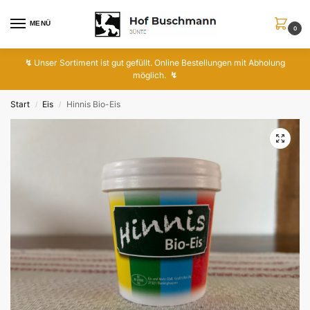
MENÜ
0
↯
Unser Sortiment ist gut gefüllt. Online Bestellungen mit Abholung
möglich.
↯
Start
Eis
Hinnis Bio-Eis
/
/