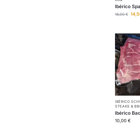
Ibérico Spa
14,
18,00
€
IBÉRICO SCH
STEAKS & BB
Ibérico Ba
10,00
€