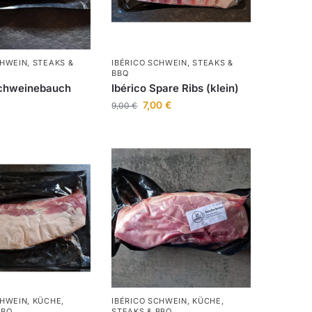
CHWEIN
,
STEAKS &
IBÉRICO SCHWEIN
,
STEAKS &
BBQ
Schweinebauch
Ibérico Spare Ribs (klein)
7,00
€
9,00
€
CHWEIN
,
KÜCHE
,
IBÉRICO SCHWEIN
,
KÜCHE
,
BBQ
STEAKS & BBQ