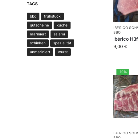
TAGS
bbq
frühstück
gutscheine
küche
IBÉRICO SCH
BBQ
mariniert
salami
Ibérico Hü
schinken
spezialität
9,00
€
unmariniert
wurst
-19%
IBÉRICO SCH
BBQ