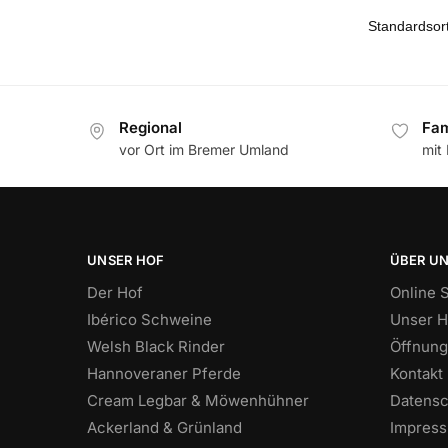
Regional
Fam
vor Ort im Bremer Umland
mit
UNSER HOF
ÜBER U
Der Hof
Online 
Ibérico Schweine
Unser H
Welsh Black Rinder
Öffnung
Hannoveraner Pferde
Kontakt
Cream Legbar & Möwenhühner
Datensc
Ackerland & Grünland
Impres