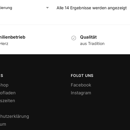
Alle 14 Ergebnisse werden angezeigt
ilienbetrieb
Qualität
 Herz
aus Tradition
NS
FOLGT UNS
Shop
Facebook
ofladen
Instagram
szeiten
hutzerklärung
sum