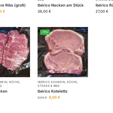
re Ribs (groß)
Ibérico Nacken am Stück
Ibérico 
50
€
36,00
€
27,00
€
-11%
WEIN
,
KÜCHE
,
IBÉRICO SCHWEIN
,
KÜCHE
,
Q
STEAKS & BBQ
cken
Ibérico Koteletts
8,00
€
9,00
€