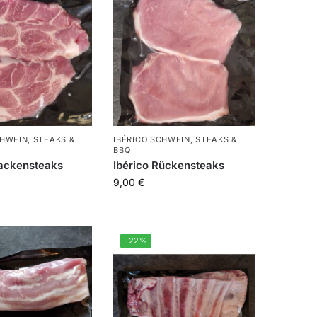
CHWEIN
,
STEAKS &
IBÉRICO SCHWEIN
,
STEAKS &
BBQ
Nackensteaks
Ibérico Rückensteaks
9,00
€
-22%