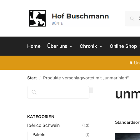
Home
Über uns
Chronik
Online Shop
↯
Uns
Start
Produkte verschlagwortet mit „unmariniert“
/
unm
Suchen
KATEGORIEN
Ibérico Schwein
(43)
Pakete
(1)