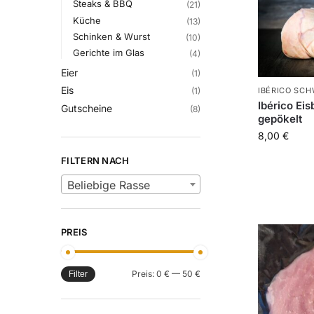
Steaks & BBQ
(21)
Küche
(13)
Schinken & Wurst
(10)
Gerichte im Glas
(4)
Eier
(1)
Eis
IBÉRICO SCH
(1)
Ibérico Ei
Gutscheine
(8)
gepökelt
8,00
€
FILTERN NACH
Beliebige Rasse
PREIS
Preis:
0 €
—
50 €
Filter