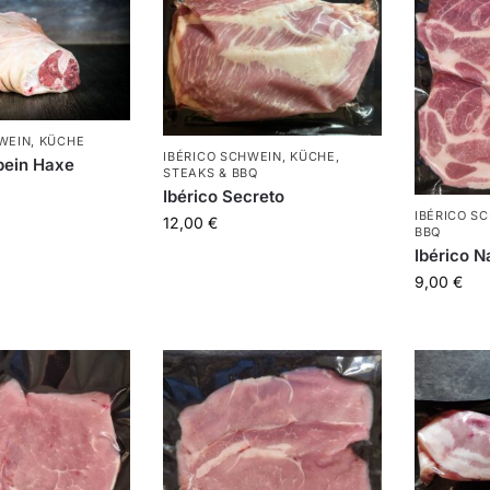
WEIN
,
KÜCHE
IBÉRICO SCHWEIN
,
KÜCHE
,
sbein Haxe
STEAKS & BBQ
Ibérico Secreto
IBÉRICO S
12,00
€
BBQ
Ibérico 
9,00
€