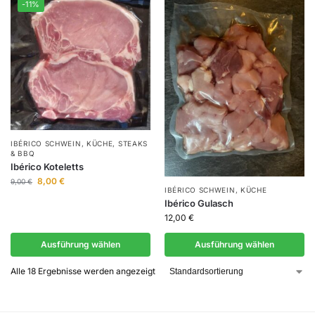
-11%
IBÉRICO SCHWEIN
,
KÜCHE
,
STEAKS
& BBQ
Ibérico Koteletts
8,00
€
9,00
€
IBÉRICO SCHWEIN
,
KÜCHE
Ibérico Gulasch
12,00
€
Ausführung wählen
Ausführung wählen
Alle 18 Ergebnisse werden angezeigt