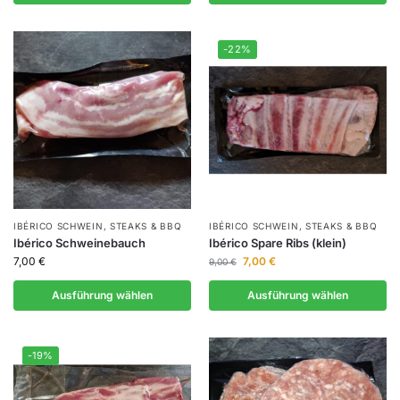
-22%
IBÉRICO SCHWEIN
,
STEAKS & BBQ
IBÉRICO SCHWEIN
,
STEAKS & BBQ
Ibérico Schweinebauch
Ibérico Spare Ribs (klein)
7,00
€
7,00
€
9,00
€
Ausführung wählen
Ausführung wählen
-19%