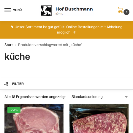
MENÜ
0
↯
Unser Sortiment ist gut gefüllt. Online Bestellungen mit Abholung
möglich.
↯
Start
Produkte verschlagwortet mit „küche“
/
küche
FILTER
Alle 18 Ergebnisse werden angezeigt
-23%