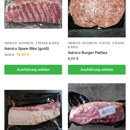
IBÉRICO SCHWEIN
,
STEAKS & BBQ
IBÉRICO SCHWEIN
,
KÜCHE
,
STEAKS
& BBQ
Ibérico Spare Ribs (groß)
Ibérico Burger Patties
14,50
€
18,00
€
6,00
€
Ausführung wählen
Ausführung wählen