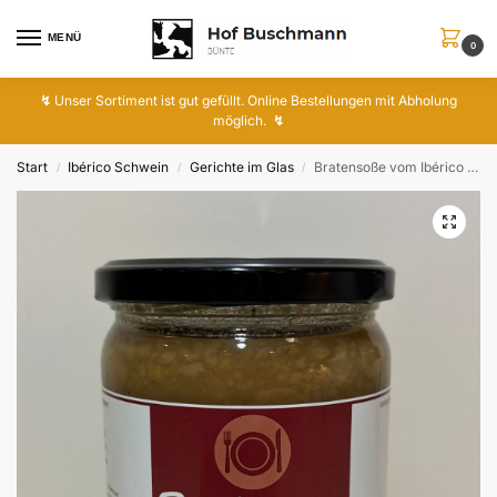
MENÜ
0
↯
Unser Sortiment ist gut gefüllt. Online Bestellungen mit Abholung
möglich.
↯
Start
Ibérico Schwein
Gerichte im Glas
Bratensoße vom Ibérico Schwein
/
/
/