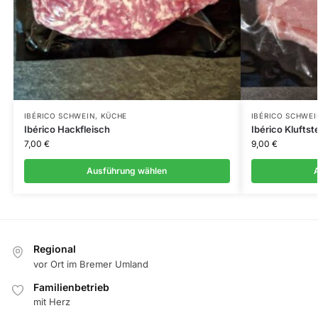
IBÉRICO SCHWEIN
,
KÜCHE
IBÉRICO SCHWEI
Ibérico Hackfleisch
Ibérico Kluftst
7,00
€
9,00
€
Ausführung wählen
Regional
vor Ort im Bremer Umland
Familienbetrieb
mit Herz