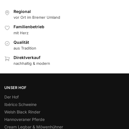
Regional
vor Ort im Bremer Umland
Familienbetrieb
mit Herz
Qualität
aus Tradition
Direktverkauf
nachhaltig & modern
UNSER HOF
Der Hof
Ibérico Schweine
Welsh Black Rinder
Hannoveraner Pferde
Cream Legbar & Möwenhühner