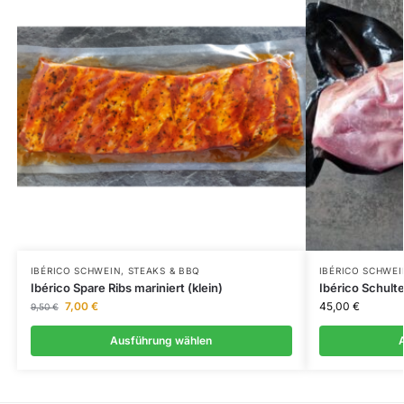
IBÉRICO SCHWEIN
,
STEAKS & BBQ
IBÉRICO SCHWEI
Ibérico Spare Ribs mariniert (klein)
Ibérico Schult
7,00
€
45,00
€
9,50
€
Ausführung wählen