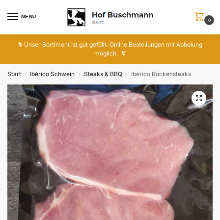
MENÜ
0
↯
Unser Sortiment ist gut gefüllt. Online Bestellungen mit Abholung
möglich.
↯
Start
Ibérico Schwein
Steaks & BBQ
Ibérico Rückensteaks
/
/
/