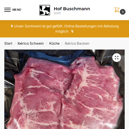
MENÜ
0
↯
Unser Sortiment ist gut gefüllt. Online Bestellungen mit Abholung
möglich.
↯
Start
Ibérico Schwein
Küche
Ibérico Backen
/
/
/