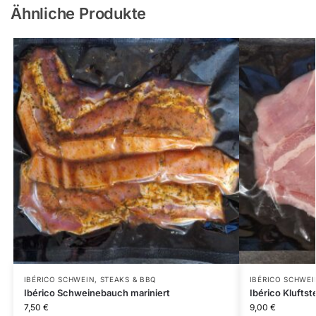
Ähnliche Produkte
IBÉRICO SCHWEIN
,
STEAKS & BBQ
IBÉRICO SCHWEI
Ibérico Schweinebauch mariniert
Ibérico Kluftst
7,50
€
9,00
€