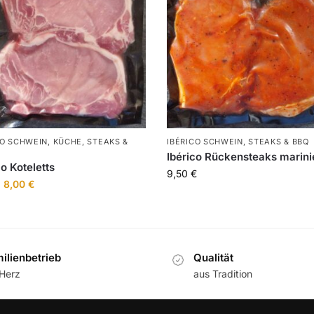
CO SCHWEIN
,
KÜCHE
,
STEAKS &
IBÉRICO SCHWEIN
,
STEAKS & BBQ
Ibérico Rückensteaks marini
co Koteletts
9,50
€
8,00
€
ilienbetrieb
Qualität
 Herz
aus Tradition