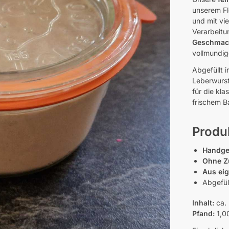
unserem Fle
und mit vi
Verarbeit
Geschmack
vollmundig
Abgefüllt 
Leberwurst
für die kla
frischem B
Produk
Handge
Ohne Z
Aus eig
Abgefül
Inhalt:
ca. 
Pfand:
1,00