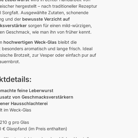
ischer hergestellt – nach traditioneller Rezeptur
el Sorgfalt. Ausgewählte Zutaten, schonende
ung und der
bewusste Verzicht auf
sverstärker
sorgen für einen mild-würzigen,
en Geschmack, wie man ihn von früher kennt.
im
hochwertigen Weck-Glas
bleibt die
 besonders aromatisch und lange frisch. Ideal
ssische Brotzeit, zur Vesper oder einfach pur auf
auernbrot.
tdetails:
machte feine Leberwurst
usatz von Geschmacksverstärkern
ener Hausschlachterei
lt im Weck-Glas
210 g pro Glas
 € Glaspfand (im Preis enthalten)