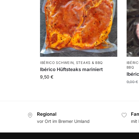
IBÉRICO SCHWEIN
,
STEAKS & BBQ
IBÉRI
BBQ
Ibérico Hüftsteaks mariniert
Ibéri
9,50
€
9,00
€
Regional
Fam
vor Ort im Bremer Umland
mit