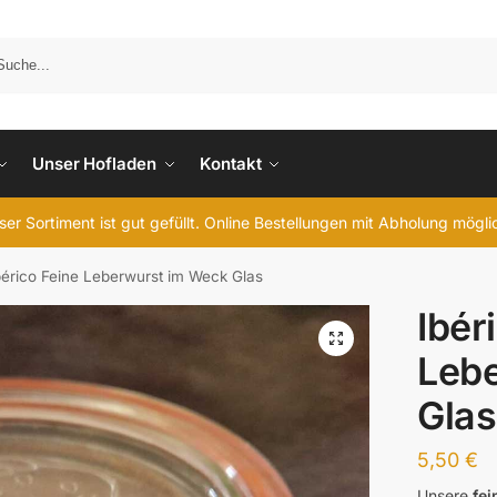
Unser Hofladen
Kontakt
er Sortiment ist gut gefüllt. Online Bestellungen mit Abholung mögl
bérico Feine Leberwurst im Weck Glas
Ibér
Leb
Glas
5,50
€
Unsere
fe