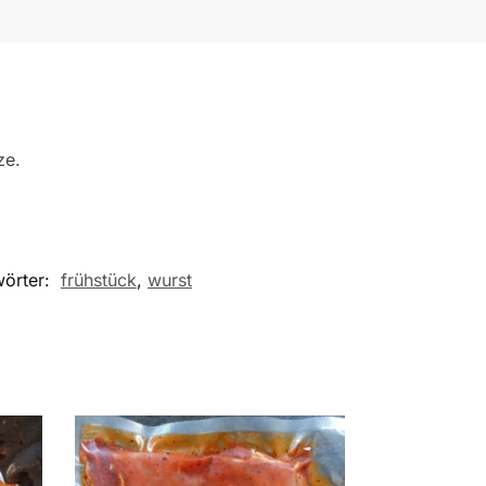
ze.
wörter:
frühstück
,
wurst