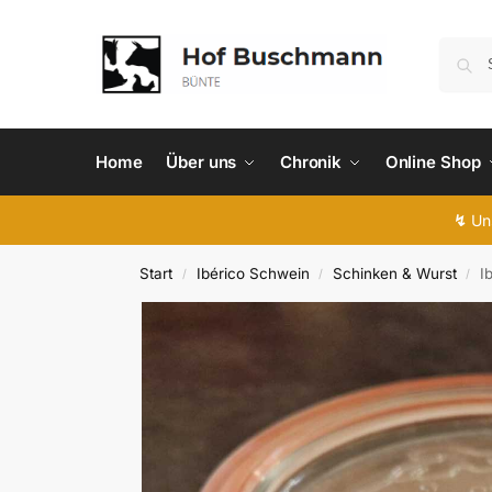
Home
Über uns
Chronik
Online Shop
↯
Uns
Start
Ibérico Schwein
Schinken & Wurst
I
/
/
/