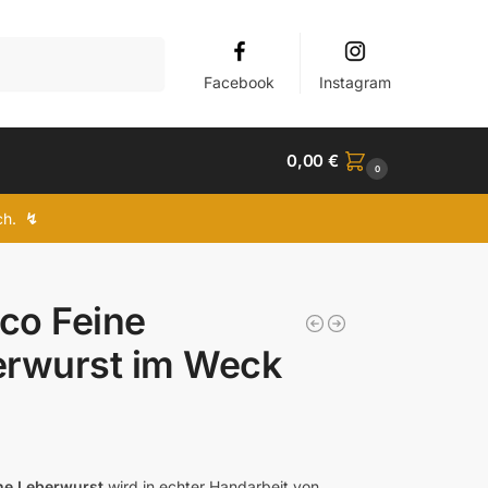
Suchen
Facebook
Instagram
0,00
€
0
ich.
↯
ico Feine
erwurst im Weck
ine Leberwurst
wird in echter Handarbeit von