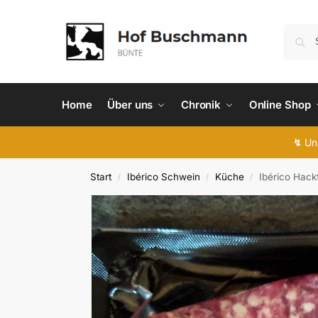
Home
Über uns
Chronik
Online Shop
↯
Uns
Start
Ibérico Schwein
Küche
Ibérico Hack
/
/
/