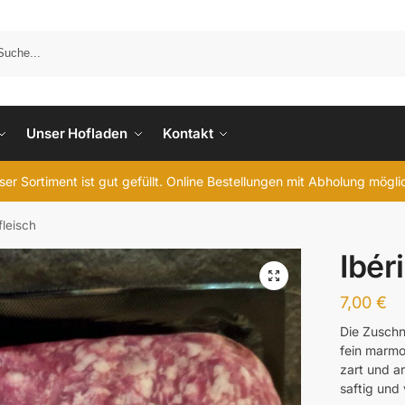
Unser Hofladen
Kontakt
er Sortiment ist gut gefüllt. Online Bestellungen mit Abholung mögl
fleisch
Ibér
7,00
€
Die Zuschn
fein marmo
zart und ar
saftig und