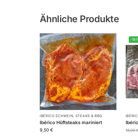
Ähnliche Produkte
-19
IBÉRICO SCHWEIN
,
STEAKS & BBQ
IBÉRI
Ibérico Hüftsteaks mariniert
Ibéri
9,50
€
18,00