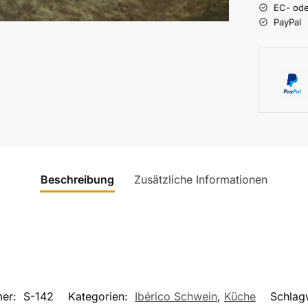
EC- ode
PayPal
Beschreibung
Zusätzliche Informationen
mer:
S-142
Kategorien:
Ibérico Schwein
,
Küche
Schlag