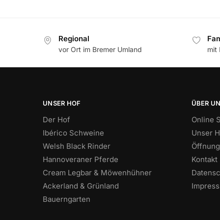
Regional
Fam
vor Ort im Bremer Umland
mit
UNSER HOF
ÜBER U
Der Hof
Online 
Ibérico Schweine
Unser H
Welsh Black Rinder
Öffnung
Hannoveraner Pferde
Kontakt
Cream Legbar & Möwenhühner
Datensc
Ackerland & Grünland
Impres
Bauerngarten