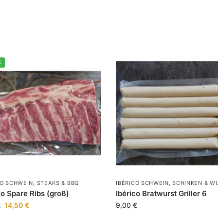
%
CO SCHWEIN
,
STEAKS & BBQ
IBÉRICO SCHWEIN
,
SCHINKEN & W
co Spare Ribs (groß)
Ibérico Bratwurst Griller 6
14,50
€
9,00
€
€