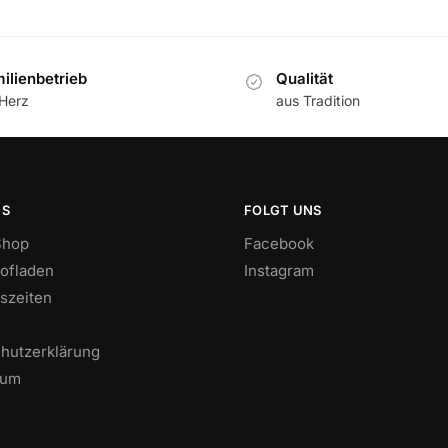
ilienbetrieb
Qualität
 Herz
aus Tradition
NS
FOLGT UNS
Shop
Facebook
ofladen
Instagram
szeiten
hutzerklärung
sum