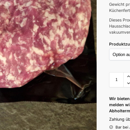
Gewicht pr
Küchenfert
Dieses Pro
Hausschlac
vakuumverp
Produktzu
Wir bieten
melden wi
Abholterm
Zahlung üb
Bar bei