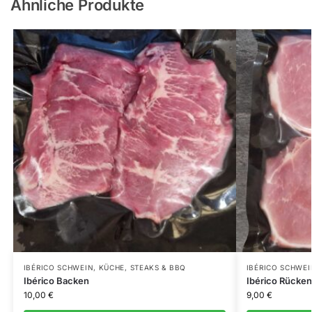
Ähnliche Produkte
IBÉRICO SCHWEIN
,
KÜCHE
,
STEAKS & BBQ
IBÉRICO SCHWEI
Ibérico Backen
Ibérico Rücke
10,00
€
9,00
€