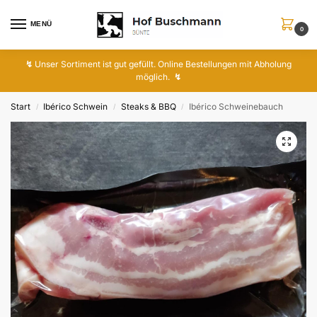
MENÜ
0
↯
Unser Sortiment ist gut gefüllt. Online Bestellungen mit Abholung
möglich.
↯
Start
Ibérico Schwein
Steaks & BBQ
Ibérico Schweinebauch
/
/
/