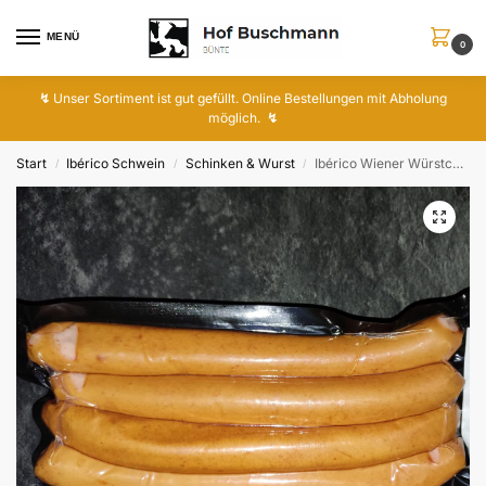
MENÜ
0
↯
Unser Sortiment ist gut gefüllt. Online Bestellungen mit Abholung
möglich.
↯
Start
Ibérico Schwein
Schinken & Wurst
Ibérico Wiener Würstchen
/
/
/