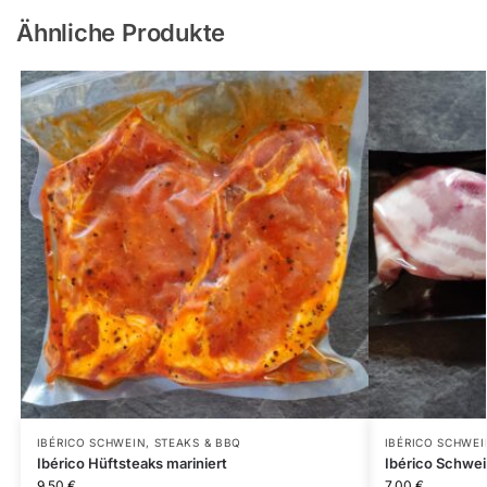
Ähnliche Produkte
IBÉRICO SCHWEIN
,
STEAKS & BBQ
IBÉRICO SCHWEI
Ibérico Hüftsteaks mariniert
Ibérico Schwe
9,50
€
7,00
€